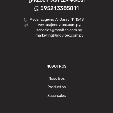
¿PREGUNTAS? LLAMANOS!
595213385011
Avda. Eugenio A. Garay N° 1548
ventas@movitec.com.py,
servicios@movitec.com.py,
marketing@movitec.com.py
NOSOTROS
Nosotros
Productos
Sucursales