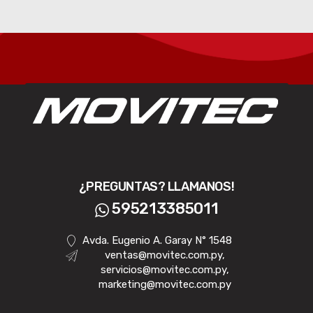
¿PREGUNTAS? LLAMANOS!
595213385011
Avda. Eugenio A. Garay N° 1548
ventas@movitec.com.py,
servicios@movitec.com.py,
marketing@movitec.com.py